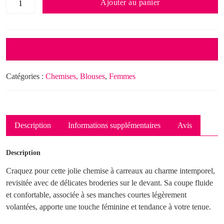
Ajouter au panier
de
Chemise
Vichy
Continuer les achats
Catégories :
Chemises, Blouses
,
Femmes
Description
Informations supplémentaires
Avis
Description
Craquez pour cette jolie chemise à carreaux au charme intemporel,
revisitée avec de délicates broderies sur le devant. Sa coupe fluide
et confortable, associée à ses manches courtes légèrement
volantées, apporte une touche féminine et tendance à votre tenue.