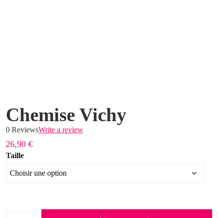
Chemise Vichy
0 Reviews
Write a review
26,90
€
Taille
quantité