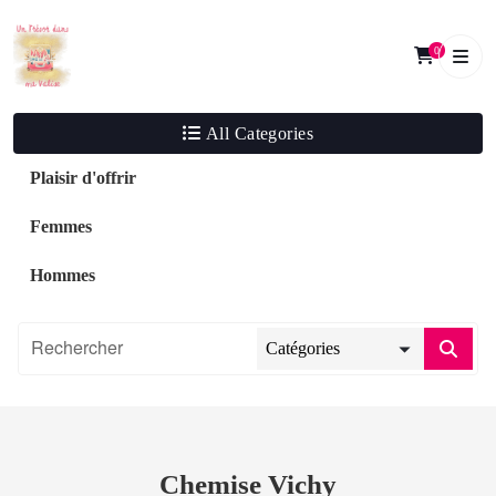
Skip
to
0
content
All Categories
Plaisir d'offrir
Femmes
Hommes
Chemise Vichy