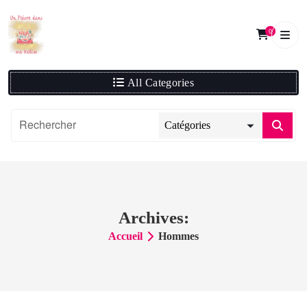
Skip
to
0
content
All Categories
Archives:
Accueil
Hommes