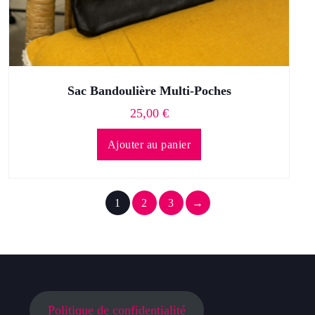
Sac Bandoulière Multi-Poches
25,00
€
Ajouter au panier
1
2
3
→
Politique de confidentialité