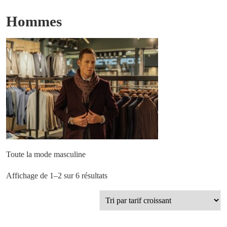
Hommes
Toute la mode masculine
Trié
Affichage de 1–2 sur 6 résultats
par
prix
croissant