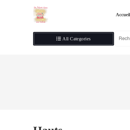
Skip
to
Accuei
content
All Categories