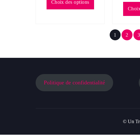
Choix des options
produit
Choix
a
plusieurs
variations.
1
2
3
Les
options
peuvent
être
choisies
sur
la
Politique de confidentialité
page
du
produit
© Un Tr