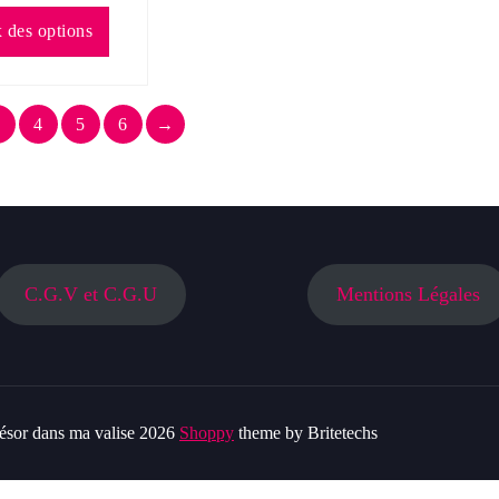
Ce
 des options
produit
a
plusieurs
4
5
6
→
variations.
Les
options
peuvent
être
choisies
sur
C.G.V et C.G.U
Mentions Légales
la
page
du
produit
ésor dans ma valise 2026
Shoppy
theme by Britetechs