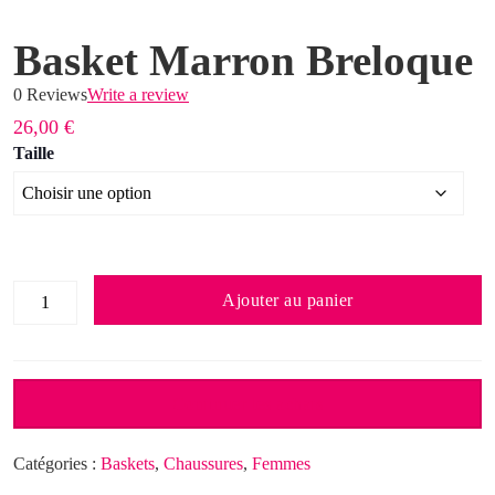
Basket Marron Breloque
0 Reviews
Write a review
26,00
€
Taille
quantité
Ajouter au panier
de
Basket
Marron
Breloque
Continuer les achats
Catégories :
Baskets
,
Chaussures
,
Femmes