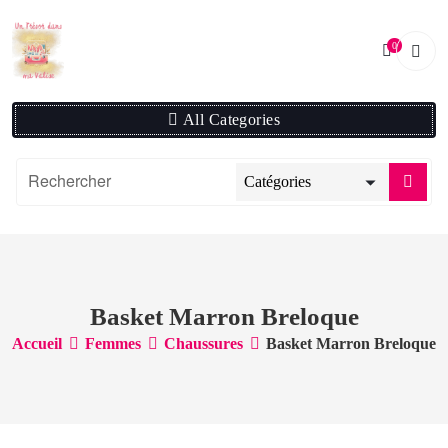
Skip
to
0
content
All Categories
Basket Marron Breloque
Accueil
Femmes
Chaussures
Basket Marron Breloque